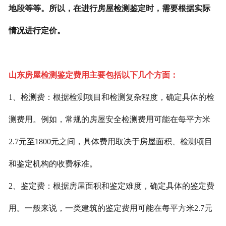
地段等等。所以，在进行房屋检测鉴定时，需要根据实际
情况进行定价。
山东房屋检测鉴定费用主要包括以下几个方面：
1、检测费：根据检测项目和检测复杂程度，确定具体的检
测费用。例如，常规的房屋安全检测费用可能在每平方米
2.7元至1800元之间，具体费用取决于房屋面积、检测项目
和鉴定机构的收费标准。
2、鉴定费：根据房屋面积和鉴定难度，确定具体的鉴定费
用。一般来说，一类建筑的鉴定费用可能在每平方米2.7元