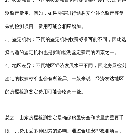
2、检测项目：不同的检测项目和检测复杂程度也会影响检
测鉴定费用。例如，如果需要进行结构安全补充鉴定等复
杂的检测项目，费用可能会相应增加。
3、鉴定机构：不同的鉴定机构收费标准可能不同，因此选
择合适的鉴定机构也是影响检测鉴定费用的因素之一。
4、地区差异：不同地区经济发展水平不同，因此房屋检测
鉴定的收费标准也会有所差异。一般来说，经济发达地区
的房屋检测鉴定费用可能会略高一些。
总之，山东房屋检测鉴定是确保房屋安全和质量的重要手
段，其费用受多种因素的影响。通过合理安排检测项目、