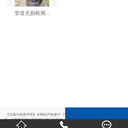
管道无损检测...
【合规与免责声明】本网站严格遵守《中华人民共和国广告法》，尽力规范用
语。如页面不慎出现不符合规定的表述，敬请联系我们，将立即更正；相关内容



仅供参考，不构成交易依据。